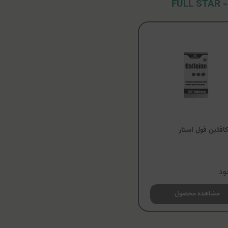
FU
فئین فول استار
ود
مشاهده محصول