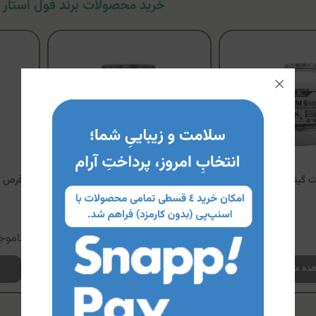
خرید محصولات برند فول استار - LL STAR
 گینر فول استار
پودر پیور ال-گلوتامین فول استار
قرص کا
ناموجود
ناموج
ده محصول
مشاهده محصول