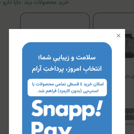
خرید محصولات برند دایا دارو - aya Darou
 دایا دارو
شربت ردکولد دایا دارو
ناموجود
ده محصول
مشاهده محصول