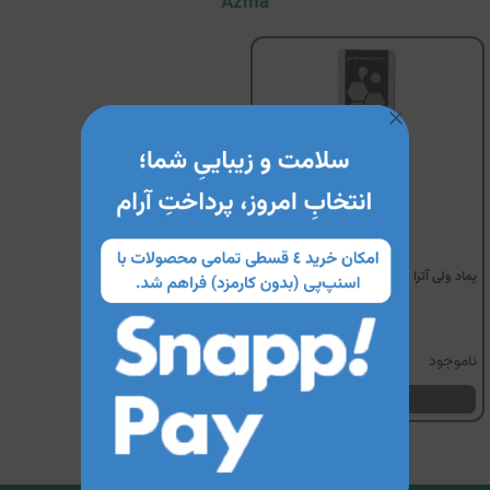
Azma
پماد ولی آترا دارو صدر آزما
ناموجود
مشاهده محصول